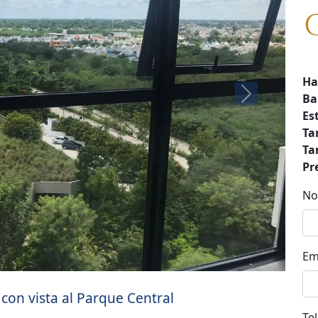
Ha
Ba
Next
Es
Ta
Ta
Pr
No
Em
con vista al Parque Central
Te