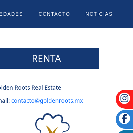
IEDADES
CONTACTO
NOTICIAS
RENTA
gente:
lden Roots Real Estate
ail:
contacto@goldenroots.mx