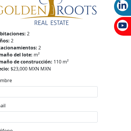
bitaciones:
2
ños:
2
tacionamientos:
2
maño del lote:
m²
maño de construcción:
110 m²
ecio:
$23,000 MXN MXN
mbre
ail
léfono