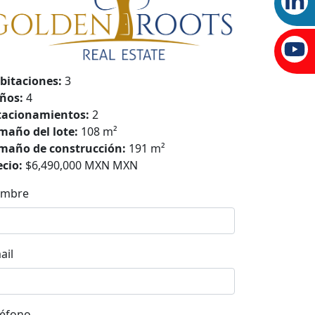
bitaciones:
3
ños:
4
tacionamientos:
2
maño del lote:
108 m²
maño de construcción:
191 m²
ecio:
$6,490,000 MXN MXN
mbre
ail
léfono