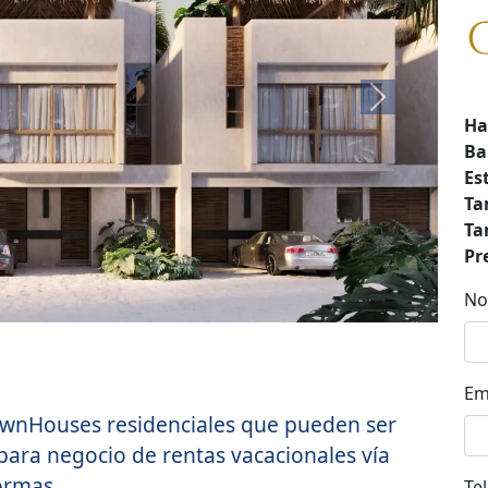
Next
Ha
Ba
Es
Ta
Ta
Pr
No
Em
TownHouses residenciales que pueden ser
para negocio de rentas vacacionales vía
ormas.
Te