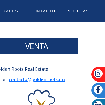
IEDADES
CONTACTO
NOTICIAS
VENTA
gente:
lden Roots Real Estate
ail:
contacto@goldenroots.mx