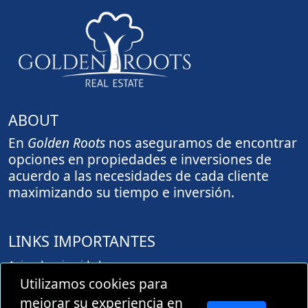
ABOUT
En
Golden Roots
nos aseguramos de encontrar
opciones en propiedades e inversiones de
acuerdo a las necesidades de cada cliente
maximizando su tiempo e inversión.
LINKS IMPORTANTES
Aviso de privacidad
Aprovación de registro PROFECO
Utilizamos cookies para
mejorar su experiencia en