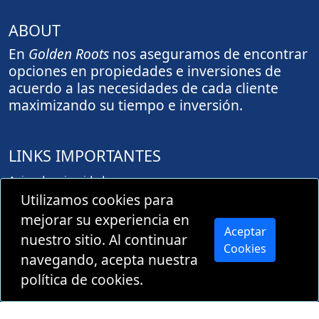
ABOUT
En
Golden Roots
nos aseguramos de encontrar
opciones en propiedades e inversiones de
acuerdo a las necesidades de cada cliente
maximizando su tiempo e inversión.
LINKS IMPORTANTES
Aviso de privacidad
Aprovación de registro PROFECO
Utilizamos cookies para
mejorar su experiencia en
Aceptar
nuestro sitio. Al continuar
Cookies
navegando, acepta nuestra
Copyright © 2026 Todos los derechos
política de cookies.
reservados por
Golden Roots Real Estate
.